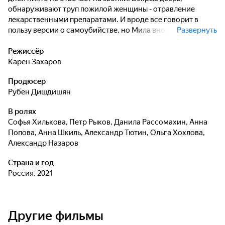
обнаруживают труп пожилой женщины - отравление
лекарственными препаратами. И вроде все говорит в
пользу версии о самоубийстве, но Мила вновь находит
Развернуть
причину в прошлом. Когда-то в этом же доме уже
случилось убийство - Мила найдет в архиве это дело и
Режиссёр
откроет давно закрытую дверь, за которой скрываются
Карен Захаров
чужие секреты. Впрочем, одна из множества тайн,
Продюсер
которые хранит архив, возможно, связана также с семьей
Рубен Дишдишян
Милы.
В ролях
Софья Хилькова
,
Петр Рыков
,
Данила Рассомахин
,
Анна
Попова
,
Анна Шкиль
,
Александр Тютин
,
Ольга Хохлова
,
Александр Назаров
Страна и год
Россия, 2021
Другие фильмы