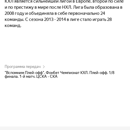
КХЛ является сильнейшей лигой в Европе, второй по силе
и по престижу в мире после НХЛ. Лига была образована в
2008 году и объединяла в себе первоначально 24
команды. С сезона 2013 - 2014 в лиге стало играть 28
команд.
Программа передач
"Вспомним Плей-офф". Фонбет Чемпионат КХЛ. Плей-офф. 1/8
финала. 1-й матч. ЦСКА - СКА