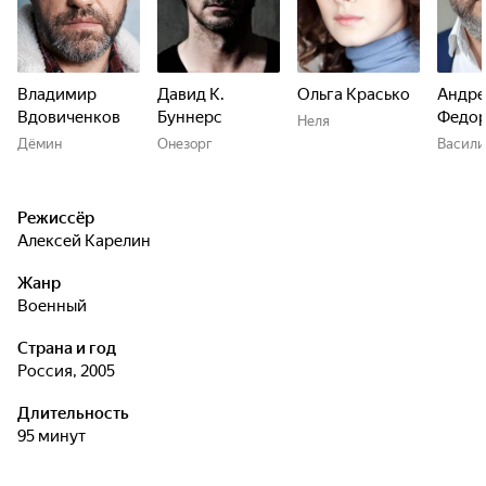
Владимир
Давид К.
Ольга Красько
Андре
Вдовиченков
Буннерс
Федо
Неля
Дёмин
Онезорг
Васили
Режиссёр
Алексей Карелин
Жанр
военный
Страна и год
Россия, 2005
Длительность
95 минут