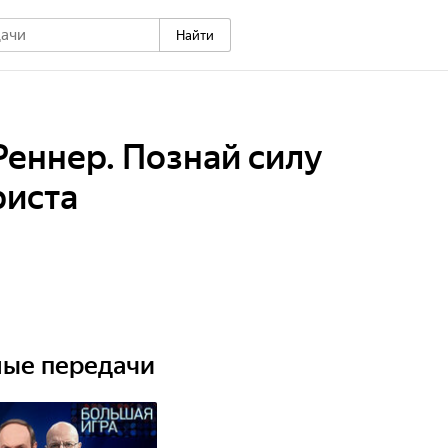
Найти
Реннер. Познай силу
риста
ные передачи