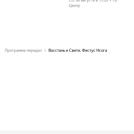
сб, 08 августа
в 15:20
•
ТВ
Центр
Программа передач
Восстань и Свети. Фестус Нсога