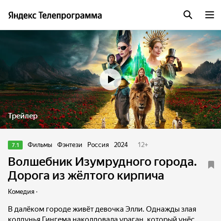
Трейлер
Фильмы
Фэнтези
Россия
2024
12
+
7.1
Волшебник Изумрудного города.
Дорога из жёлтого кирпича
Комедия ·
В далёком городе живёт девочка Элли. Однажды злая
колдунья Гингема наколдовала ураган, который унёс