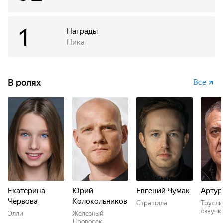
1
Награды
Ника
В ролях
Все
Екатерина
Юрий
Евгений Чумак
Артур
Червова
Колокольников
Страшила
Трусли
озвучк
Элли
Железный
Дровосек