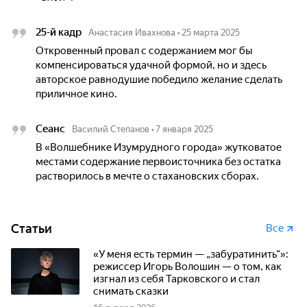
25-й кадр
Анастасия Ивахнова
•
25 марта 2025
Откровенный провал с содержанием мог бы
компенсироваться удачной формой, но и здесь
авторское равнодушие победило желание сделать
приличное кино.
Сеанс
Василий Степанов
•
7 января 2025
В «Волшебнике Изумрудного города» жутковатое
местами содержание первоисточника без остатка
растворилось в мечте о стахановских сборах.
Статьи
Все
«У меня есть термин — „забуратинить“»:
режиссер Игорь Волошин — о том, как
изгнал из себя Тарковского и стал
снимать сказки