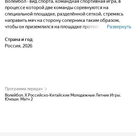
Волейбол - вид спорта, командная спортивная игра, в
процессе которой две команды соревнуются на
специальной площадке, разделённой сеткой, стремясь
направить мяч на сторону соперника таким образом,
чтобы он приземлился на площадке противника (добить
Развернуть
до пола), либо чтобы игрок защищающейся команды
допустил ошибку. При этом для организации атаки
Страна и год
игрокам одной команды разрешается не более трёх
Россия, 2026
касаний мяча подряд (в дополнение к касанию на блоке).
Программа передач
Волейбол. Х Российско-Китайские Молодежные Летние Игры.
Юноши. Матч 2