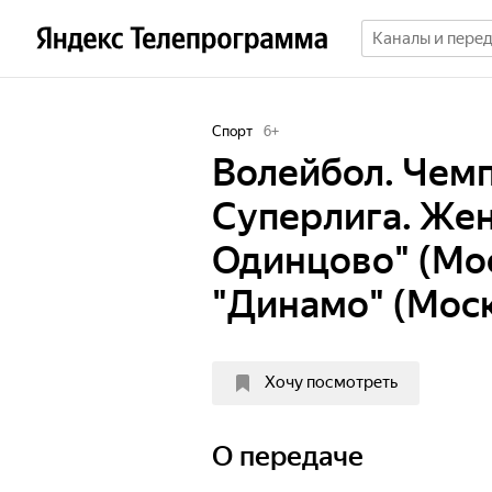
Спорт
6
+
Волейбол. Чемп
Суперлига. Жен
Одинцово" (Мос
"Динамо" (Мос
Хочу посмотреть
О передаче