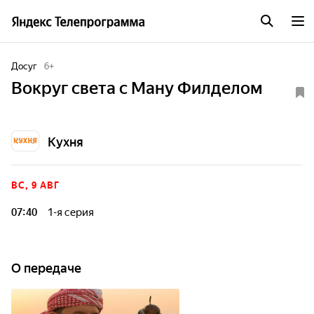
Досуг
6
+
Вокруг света с Ману Филделом
Кухня
ВС, 9 АВГ
07:40
1-я серия
Французский шеф-повар и ресторатор Ману Филдел с
детства обожал роман Жюля Верна "Вокруг света за 80
дней" и много лет мечтал совершить подобное
О передаче
путешествие. И вот, наконец-то, он решился отправиться в
кулинарную экспедицию, чтобы узнать аутентичные
рецепты, отведать множество новых блюд и насладиться
ароматами, звуками, вкусами, обычаями и лучшими