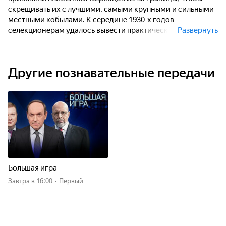
скрещивать их с лучшими, самыми крупными и сильными
местными кобылами. К середине 1930-х годов
селекционерам удалось вывести практически идеальную
Развернуть
лошадь. Новая владимирская порода была официально
зарегистрирована в 1946 году. Этих лошадей знают за их
мощь, выносливость и дружелюбный нрав, а этих
Другие познавательные передачи
добродушных гигантов называют воплощением русского
характера. Их предки носили рыцарей и тяжёлые пушки,
но новая порода изначально предназначалась для
сельскохозяйственных работ. А что сейчас? Какова их
судьба?
Большая игра
Завтра
в 16:00
•
Первый