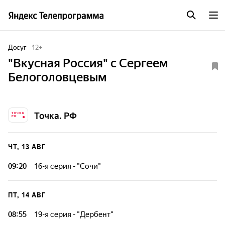
Досуг
12
+
"Вкусная Россия" с Сергеем
Белоголовцевым
Точка. РФ
ЧТ, 13 АВГ
09:20
16-я серия - "Сочи"
В новом выпуске проекта "Вкусная Россия с Сергеем
Белоголовцевым" ведущий отправляется на южное
ПТ, 14 АВГ
побережье Краснодарского края - город Сочи
08:55
19-я серия - "Дербент"
Сергей Белоголовцев, под чутким руководством местных