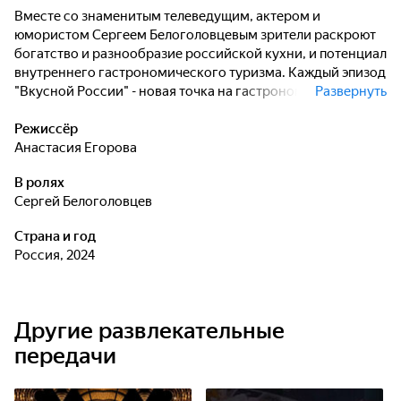
Вместе со знаменитым телеведущим, актером и
юмористом Сергеем Белоголовцевым зрители раскроют
богатство и разнообразие российской кухни, и потенциал
внутреннего гастрономического туризма. Каждый эпизод
"Вкусной России" - новая точка на гастрономической
Развернуть
карте страны: от Санкт-Петербурга до Перми, от
Владикавказа до Нарьян-Мара.
Режиссёр
Анастасия Егорова
В ролях
Сергей Белоголовцев
Страна и год
Россия, 2024
Другие развлекательные
передачи