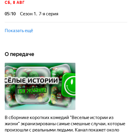
СБ, 8 АВГ
произошли с реальными людьми. Канал покажет около
тысячи веселых историй, добытых на социальных
05:10
Сезон 1. 7-я серия
площадках и в блогах.
В сборнике коротких комедий "Веселые истории из
жизни" экранизированы самые смешные случаи, которые
Показать ещё
произошли с реальными людьми. Канал покажет около
тысячи веселых историй, добытых на социальных
площадках и в блогах.
О передаче
В сборнике коротких комедий "Веселые истории из
жизни" экранизированы самые смешные случаи, которые
произошли с реальными людьми. Канал покажет около