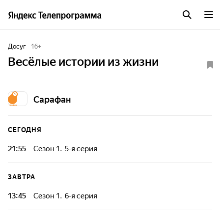
Досуг
16
+
Весёлые истории из жизни
Сарафан
СЕГОДНЯ
21:55
Сезон 1. 5-я серия
В сборнике коротких комедий "Веселые истории из
жизни" экранизированы самые смешные случаи, которые
ЗАВТРА
произошли с реальными людьми. Канал покажет около
тысячи веселых историй, добытых на социальных
13:45
Сезон 1. 6-я серия
площадках и в блогах.
В сборнике коротких комедий "Веселые истории из
жизни" экранизированы самые смешные случаи, которые