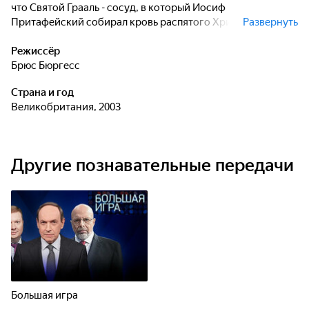
что Святой Грааль - сосуд, в который Иосиф
Притафейский собирал кровь распятого Христа. Для
Развернуть
третьих Грааль является не физическим объектом, а
символом духовного поиска. Но мог ли на самом деле
Режиссёр
подобный предмет сохраниться на протяжении двух
Брюс Бюргесс
тысяч лет?
Страна и год
Великобритания, 2003
Другие познавательные передачи
Большая игра