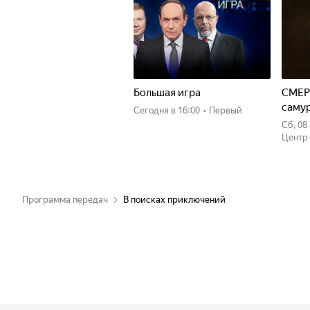
Большая игра
СМЕР
саму
Сегодня
в 16:00
•
Первый
сб, 0
Центр
Программа передач
В поисках приключений