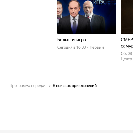
Большая игра
СМЕР
саму
Сегодня
в 16:00
•
Первый
сб, 0
Центр
Программа передач
В поисках приключений