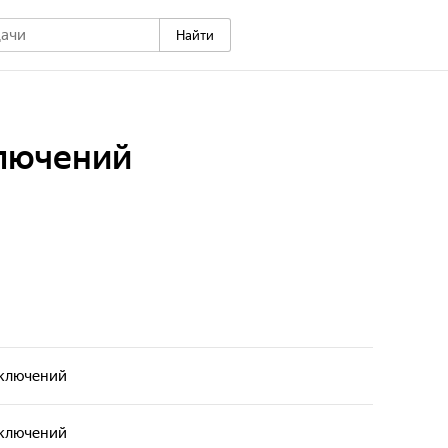
Найти
ключений
иключений
иключений