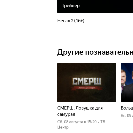
Трейлер
Непал 2 (16+)
Другие познаватель
СМЕРШ. Ловушка для
Больш
самурая
вс, 09
сб, 08 августа
в 15:20
•
ТВ
Центр