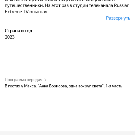
путешественники. На этот раз в студии телеканала Russian
Extreme TV опытная
Развернуть
путешественница, блогер и фотограф Анна Борисова,
которая недавно вернулась из уникальной одиночной
Страна и год
кругосветной экспедиции.
2023
Программа передач
В гостях у Макса. "Анна Борисова, одна вокруг света", 1-я часть