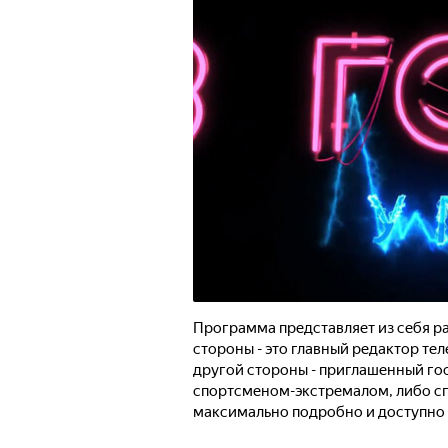
Программа представляет из себя р
стороны - это главный редактор те
другой стороны - приглашенный го
спортсменом-экстремалом, либо с
максимально подробно и доступно 
выведать у гостя всю подноготную