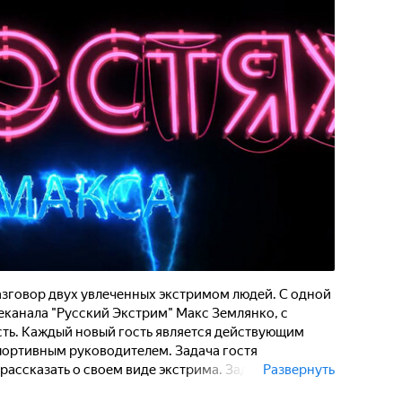
азговор двух увлеченных экстримом людей. С одной
леканала "Русский Экстрим" Макс Землянко, с
сть. Каждый новый гость является действующим
портивным руководителем. Задача гостя
рассказать о своем виде экстрима. Задача Макса
Развернуть
, всю инсайдерскую информацию. Все что может