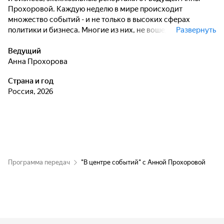
Прохоровой. Каждую неделю в мире происходит
множество событий - и не только в высоких сферах
политики и бизнеса. Многие из них, не вошедшие в
Развернуть
выпуски телевизионных новостей, могут оказаться
интересными и полезными для зрителей.
Ведущий
Анна Прохорова
Страна и год
Россия, 2026
Программа передач
"В центре событий" с Анной Прохоровой