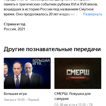
память о трагических событиях рубежа XVI и XVII веков,
вошедших в историю России под названием Смутное
время. Оно продолжалось 20 лет и едва ни уничтожило
Развернуть
русское государство. Углич был практически стерт с лица
земли. Из сорока тысяч жителей уцелели пятьсот. А
Страна и год
началось все с гибели одного ребенка - царевича
Россия, 2021
Дмитрия.
Другие познавательные передачи
Большая игра
СМЕРШ. Ловушка для
самурая
Завтра
в 16:00
•
Первый
сб, 08 августа
в 15:20
•
ТВ