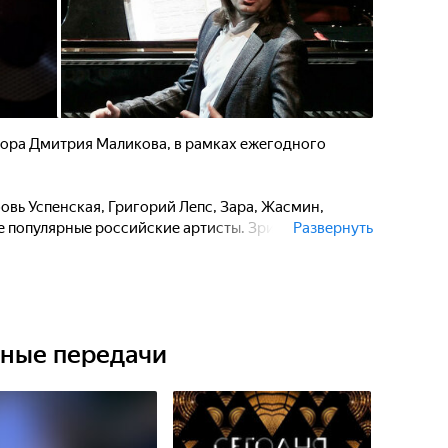
тора Дмитрия Маликова, в рамках ежегодного
вь Успенская, Григорий Лепс, Зара, Жасмин,
е популярные российские артисты. Зрителей
Развернуть
 и "Artik & Asti" исполнят дуэтом песню "Градусы".
ьные передачи