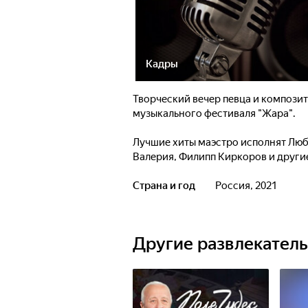
Кадры
Творческий вечер певца и компози
музыкального фестиваля "Жара".
Лучшие хиты маэстро исполнят Любо
Валерия, Филипп Киркоров и други
ожидает премьера - Дмитрий Маликов
Страна и год
Россия, 2021
Другие развлекател