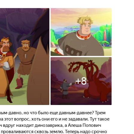
+
8
ным-давно, но что было еще давным-давнее? Трем
 этот вопрос, хоть они его и не задавали. Тут такое
ч вдруг находит динозаврика, а Алеша Попович
 проваливаются сквозь землю. Теперь надо срочно