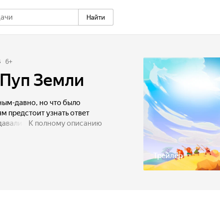
Найти
3
6
+
 Пуп Земли
ным-давно, но что было
м предстоит узнать ответ
давали. Тут такое началось,
К полному описанию
аходит динозаврика, а Алеша
буквально проваливаются
онять, как вернуть их назад
Трейлер
ли что такое загадочный