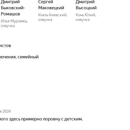
Дмитрий
Сергей
Дмитрий
Быковский-
Маковецкий
Высоцкий
Ромашов
Князь Киевский,
Конь Юлий,
озвучка
озвучка
Илья Муромец,
озвучка
истов
ключения, семейный
я 2024
ого здесь примерно поровну с детским.