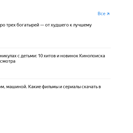
Все
ро трех богатырей — от худшего к лучшему
аникулах с детьми: 10 хитов и новинок Кинопоиска
осмотра
м, машиной. Какие фильмы и сериалы скачать в