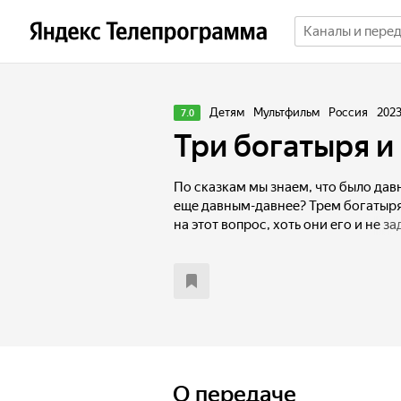
Детям
Мультфильм
Россия
202
7.0
Три богатыря и
По сказкам мы знаем, что было дав
еще давным-давнее? Трем богатыря
на этот вопрос, хоть они его и не за
что игогошеньки! Горыныч вдруг н
Попович с Князем и конем Юлием 
сквозь землю. Теперь надо срочно п
в будущее. А главное, узнать, кто и
Пуп Земли.
О передаче