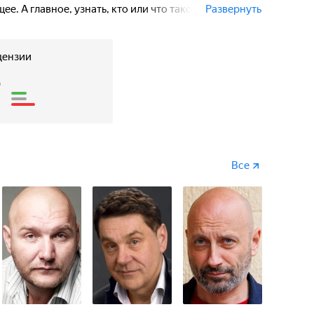
щее. А главное, узнать, кто или что такое загадочный
Развернуть
цензии
7
Все