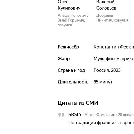
Олег
Валерий
Куликович
Соловьев
Алёша Попович /
Добрыня
Змей Горыныч,
Никитич, озвучка
озвучка
Режиссёр
Константин Феокт
Жанр
мультфильм, при
Страна и год
Россия, 2023
Длительность
85 минут
Цитаты из СМИ
SRSLY
Антон Фомочкин
•
20 январ
По традиции франшизы взросл