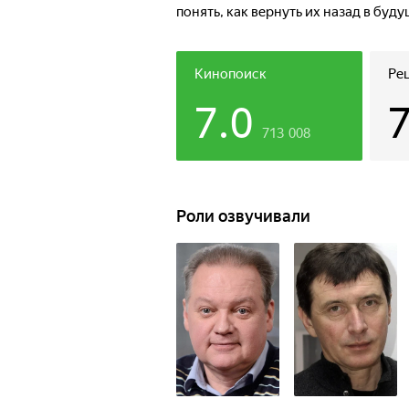
понять, как вернуть их назад в буду
Пуп Земли.
Кинопоиск
Ре
7.0
713 008
Роли озвучивали