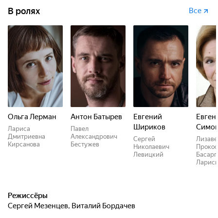
В ролях
Все
Ольга Лерман
Антон Батырев
Евгений
Евген
Шириков
Симо
Лариса
Павел
Дмитриевна
Александрович
Сергей
Лизаве
Кирсанова
Бестужев
Николаевич
Прокоф
Левицкий
Басарг
Ларис
Режиссёры
Сергей Мезенцев
,
Виталий Бордачев