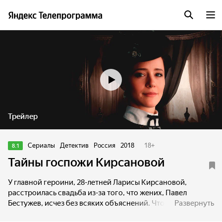
Трейлер
Сериалы
Детектив
Россия
2018
18
+
8.1
Тайны госпожи Кирсановой
У главной героини, 28-летней Ларисы Кирсановой,
расстроилась свадьба из-за того, что жених, Павел
Бестужев, исчез без всяких объяснений. Чтобы
Развернуть
справиться с потрясением, Лариса Кирсанова