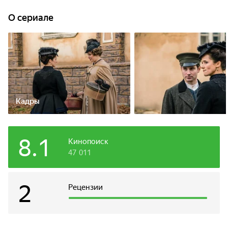
отправляется на Балканы, где идет русско-турецкая
война, и служит сестрой милосердия. После войны
O сериале
Лариса приезжает в Богородск, где живет ее тетушка и
откуда родом Павел - Лариса планирует узнать тайну его
исчезновения. Девушка зарабатывает на жизнь
преподаванием математики в гимназии. Но вместе с этим
ей приходится раскрывать преступления и
соответствовать образу бесстрашной амазонки, которым
ее наделила молва.
Кадры
8.1
Кинопоиск
47 011
2
Рецензии