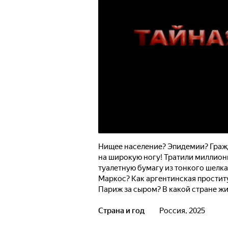
Нищее население? Эпидемии? Гражд
на широкую ногу! Тратили миллионы
туалетную бумагу из тонкого шелк
Маркос? Как аргентинская проститу
Париж за сыром? В какой стране ж
стала серым кардиналом? И кого съ
Страна и год
Россия, 2025