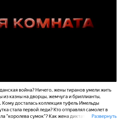
анская война? Ничего, жены тиранов умели жить
 из казны на дворцы, жемчуга и бриллианты,
а. Кому досталась коллекция туфель Имельды
тка стала первой леди? Кто отправлял самолет в
ила "королева сумок"? Как жена диктатора Франко
Развернуть
ел муж-людоед...