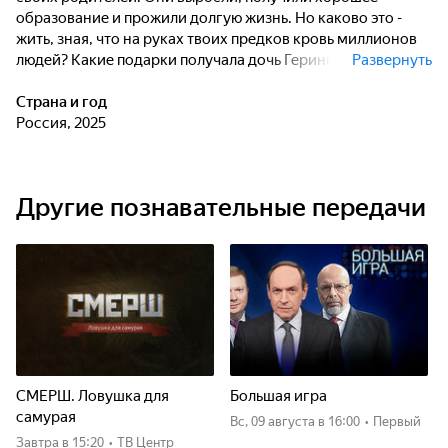
образование и прожили долгую жизнь. Но каково это -
жить, зная, что на руках твоих предков кровь миллионов
людей? Какие подарки получала дочь Геринга от дяди
Развернуть
Адольфа Гитлера? Зачем дочь Гиммлера посещала с отцом
концлагеря? Что стало с десятью детьми Мартина
Страна и год
Бормана? И правда ли, что в Аргентине до сих пор живут
Россия, 2025
потомки Гитлера?
Другие познавательные передачи
СМЕРШ. Ловушка для
Большая игра
самурая
вс, 09 августа
в 16:00
•
Первый
Завтра
в 15:20
•
ТВ Центр