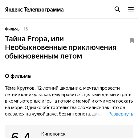
Фильмы
16
+
Тайна Егора, или
Необыкновенные приключения
обыкновенным летом
О фильме
Тёма Круглов, 12-летний школьник, мечтал провести
летние каникулы, как ему нравится: целыми днями играть
в компьютерные игры, а потом с мамой и отчимом поехать
на море. Однако обстоятельства сложились так, что он
оказался на чужой даче, без интернета, да ещё в компании
Развернуть
собственного отца Олега, с которым до этого почти не
общался. Найти общий язык Тёме и Олегу помогают
загадочные события, которые происходят в развалинах
Кинопоиск