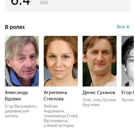
6.4
старинной усадьбы, находящейся недалеко от дачи...
833
В ролях
Все
Александр
Агриппина
Денис Суханов
Егор 
Вдовин
Стеклова
Олег, отец Артема
Артем 
Круглова
Егор Васильевич,
Любовь
деревенский
Андреевна,
житель
племянница Егора
Васильевича,
учёный-историк