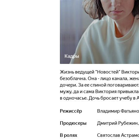
Кадры
Жизнь ведущей "Новостей" Виктори
безоблачна. Она - лицо канала, же
дочери. За ее спиной поговаривают
мужу, да и сама Виктория привыкла
в одночасье. Дочь бросает учебу в
новостном интернет-канале, муж на
двойном убийстве подозревают им
Режиссёр
Владимир Фатьян
осложняются тайной, которую Викт
Продюсеры
Дмитрий Рубежин
В ролях
Святослав Астрам