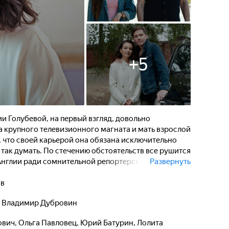
+
5
и Голубевой, на первый взгляд, довольно
на крупного телевизионного магната и мать взрослой
, что своей карьерой она обязана исключительно
 так думать. По стечению обстоятельств все рушится
 Англии ради сомнительной репортерской работы на
Развернуть
йден убитым вместе с другой женщиной - и в
енно Викторию. А отношения с дочерью
ов
ория хранит долгие годы.
,
Владимир Дубровин
ович
,
Ольга Павловец
,
Юрий Батурин
,
Лолита