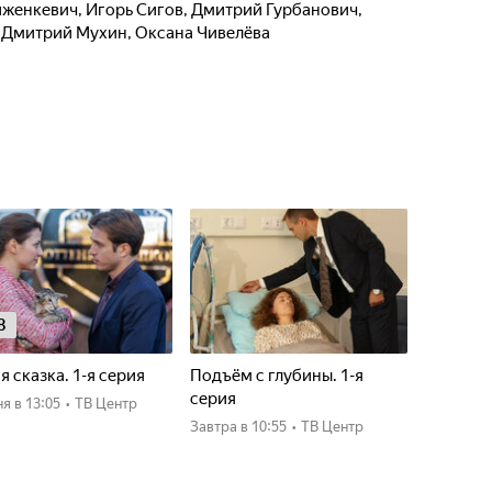
иженкевич
,
Игорь Сигов
,
Дмитрий Гурбанович
,
,
Дмитрий Мухин
,
Оксана Чивелёва
8
я сказка. 1-я серия
Подъём с глубины. 1-я
серия
ня
в 13:05
•
ТВ Центр
Завтра
в 10:55
•
ТВ Центр