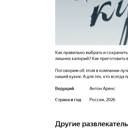
Как правильно выбрать и сохранить
лишних калорий? Как приготовить 
Поговорим об этом в компании луч
нашей кухне. А для тех, кто всегда
факты, занимательные истории и ап
аппетитно!
Ведущий
Антон Аренс
Страна и год
Россия, 2026
Другие развлекател