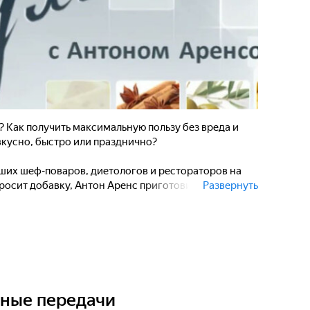
? Как получить максимальную пользу без вреда и
вкусно, быстро или празднично?
ших шеф-поваров, диетологов и рестораторов на
 просит добавку, Антон Аренс приготовил интересные
Развернуть
петитные шутки. Присоединяйтесь, будет очень
ьные передачи