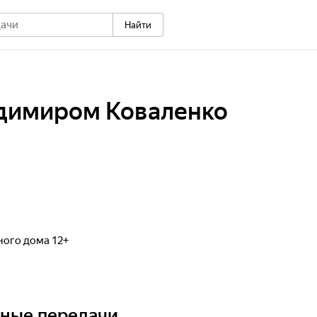
Найти
адимиром Коваленко
ного дома 12+
ьные передачи