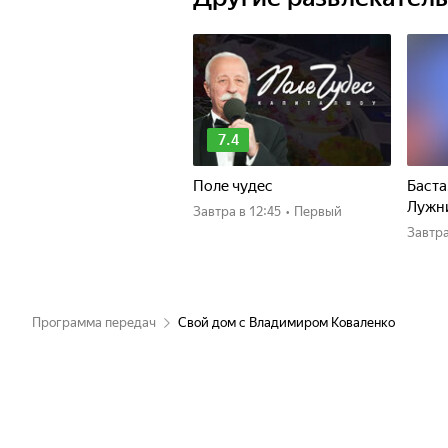
7.4
Поле чудес
Баста
Лужн
Завтра
в 12:45
•
Первый
Завтр
Программа передач
Свой дом с Владимиром Коваленко