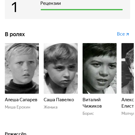
1
Рецензии
В ролях
Все
Алеша Сапарев
Саша Павелко
Виталий
Алекс
Чижиков
Елист
Миша Ерохин
Женька
Борис
Молчу
Режиссёр