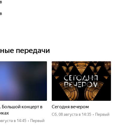
в
в
 "Лучшее дневное ток-шоу" (2019).
ьные передачи
. Большой концерт в
Сегодня вечером
иках
сб, 08 августа
в 14:35
•
Первый
7 августа
в 14:45
•
Первый