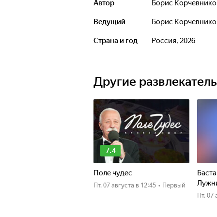
Автор
Борис Корчевнико
Подробная информация.
Ведущий
Борис Корчевнико
Лауреат премии "ТЭФИ" в номинации
Страна и год
Россия, 2026
Другие развлекател
7.4
Поле чудес
Баста
Лужн
пт, 07 августа
в 12:45
•
Первый
пт, 0