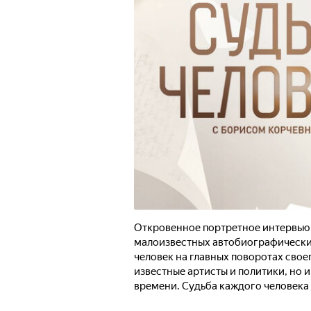
Откровенное портретное интервью о
малоизвестных автобиографических
человек на главных поворотах свое
известные артисты и политики, но 
времени. Судьба каждого человека
она предопределена? Каждый решае