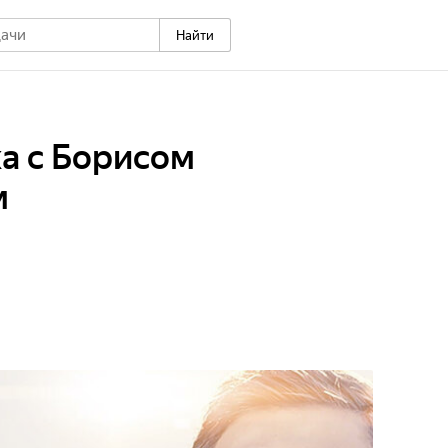
Найти
а с Борисом
м