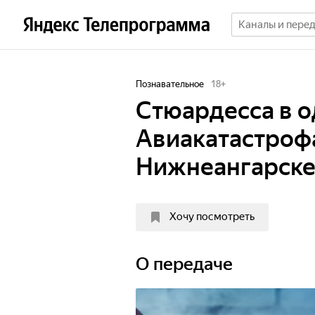
Познавательное
18
+
Стюардесса в о
Авиакатастрофа
Нижнеангарске.
Хочу посмотреть
О передаче