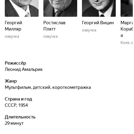
Георгий
Ростислав
Георгий Вицин
Марга
Милляр
Плятт
Кораб
озвучка
а
озвучка
озвучка
Коля, о
Режиссёр
Леонид Амальрик
Жанр
мультфильм, детский, короткометражка
Страна и год
СССР, 1954
Длительность
29 минут