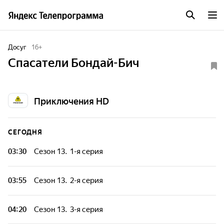
Досуг
16
+
Спасатели Бондай-Бич
Приключения HD
СЕГОДНЯ
03:30
Сезон 13. 1-я серия
Бондай-Бич - популярное место среди любителей
пляжного отдыха. Океан может быть непредсказуемым, но
03:55
Сезон 13. 2-я серия
ребята в голубом позаботятся о вашей безопасности. Ведь
на этом пляже может произойти всё, что угодно.
Бондай-Бич - популярное место среди любителей
пляжного отдыха. Океан может быть непредсказуемым, но
04:20
Сезон 13. 3-я серия
ребята в голубом позаботятся о вашей безопасности. Ведь
на этом пляже может произойти всё, что угодно.