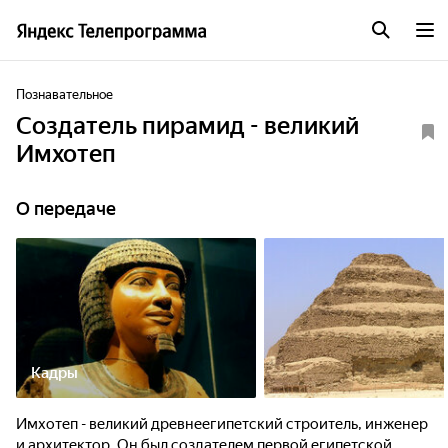
Познавательное
Создатель пирамид - великий
Имхотеп
О передаче
Кадры
Имхотеп - великий древнеегипетский строитель, инженер
и архитектор. Он был создателем первой египетской