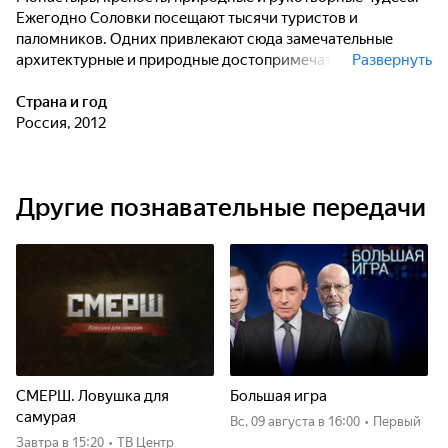
Ежегодно Соловки посещают тысячи туристов и
паломников. Одних привлекают сюда замечательные
архитектурные и природные достопримечательности,
Развернуть
других - богатая история этих мест, третьи едут
поклониться многочисленным соловецким святыням.
Страна и год
Каждый видит Соловки по-своему. Однако, это единое
Россия, 2012
пространство, соединившее в себе множество времён и
людей, раскрытая книга, в которой страницы - эпохи
соловецкой жизни. Фильм рассказывает о наиболее ярких
Другие познавательные передачи
событиях из истории Соловецких островов.
СМЕРШ. Ловушка для
Большая игра
самурая
вс, 09 августа
в 16:00
•
Первый
Завтра
в 15:20
•
ТВ Центр