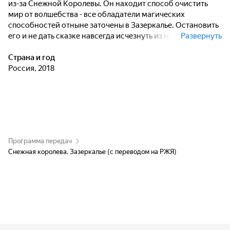
из-за Снежной Королевы. Он находит способ очистить
мир от волшебства - все обладатели магических
способностей отныне заточены в Зазеркалье. Остановить
его и не дать сказке навсегда исчезнуть из нашего мира
Развернуть
может только Герда. Ведь ее главная сила не в
волшебстве, а вере в добро и дружбу. В новом
Страна и год
приключении на помощь Герде придут тролли, пираты и
Россия, 2018
даже сама Снежная Королева.(с переводом на РЖЯ
Программа передач
Снежная королева. Зазеркалье (с переводом на РЖЯ)