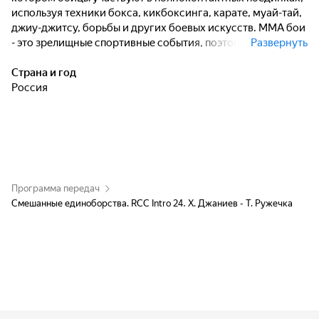
используя техники бокса, кикбоксинга, карате, муай-тай,
джиу-джитсу, борьбы и других боевых искусств. MMA бои
- это зрелищные спортивные события, поэтому, несмотря
Развернуть
на то, что этот вид спорта довольно молодой, он уже
завоевал немалую популярность.
Страна и год
Россия
Программа передач
Смешанные единоборства. RCC Intro 24. Х. Джаниев - Т. Ружечка