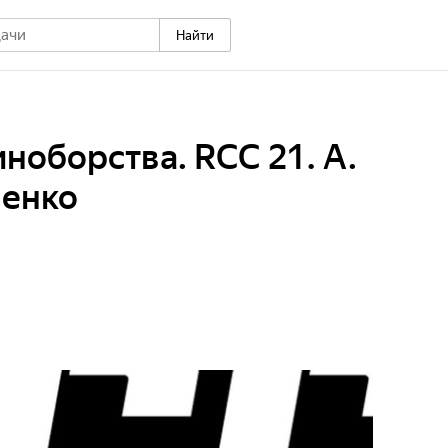
Найти
оборства. RCC 21. А.
менко