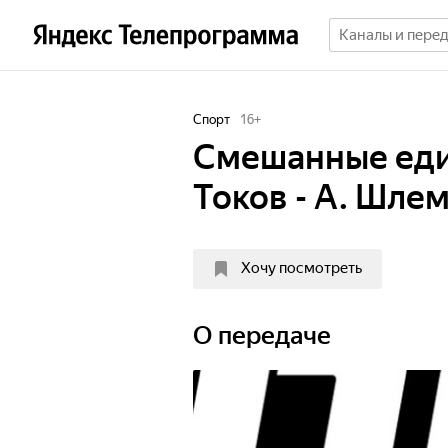
Спорт
16
+
Смешанные един
Токов - А. Шле
Хочу посмотреть
О передаче