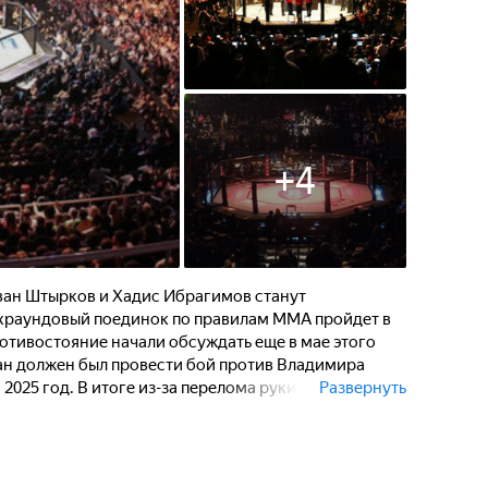
+
4
ван Штырков и Хадис Ибрагимов станут
ехраундовый поединок по правилам ММА пройдет в
ротивостояние начали обсуждать еще в мае этого
ван должен был провести бой против Владимира
2025 год. В итоге из-за перелома руки у Волжанина
Развернуть
дет не менее мощный бой. Хадис Ибрагимов -
ий. В его активе титулы M-1, "Наше дело", Ural FC и
 и в RCC: на номерном турнире он выдал "Бой
Олега Фомичева, а затем стал звездным ведущим