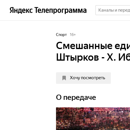
Спорт
16
+
Смешанные един
Штырков - Х. И
Хочу посмотреть
О передаче