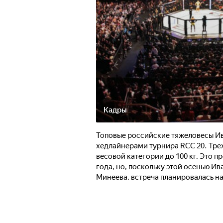
Кадры
Топовые российские тяжеловесы И
хедлайнерами турнира RCC 20. Тр
весовой категории до 100 кг. Это п
года, но, поскольку этой осенью И
Минеева, встреча планировалась на 
фанатов смешанных единоборств ж
чемпион сразу нескольких организац
Hardcore. Хадис успел запомниться
вечера" против чемпиона Top Dog 