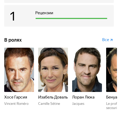
увлекательное путешествие в поисках своего
собственного «я». Чтобы обрести себя, ему приходится
1
Рецензии
столкнуться с реальной жизнью, истинными чувствами и
умерить свой запал юмора, чтобы, в конце концов,
обрести счастье…
В ролях
Все
Хосе Гарсия
Изабель Доваль
Лоран Люка
Бенуа
Vincent Roméro
Camille Sétine
Jacques
Le prof
secour