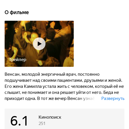
О фильме
Трейлер
Венсан, молодой энергичный врач, постоянно
подшучивает над своими пациентами, друзьями и женой.
Его жена Камилла устала жить с человеком, который её не
слышит, не понимает и она решает уйти от него. Беда не
приходит одна. В тот же вечер Венсан узнаёт, что его
Развернуть
шутки могут стать причиной всех его несчастий.
6.1
Раздираемый противоречиями, не зная, что выбрать: свою
Кинопоиск
любовь к шуткам и розыгрышам или скрываемую в
251
глубине души сентиментальность, - Венсан пускается в