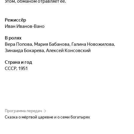
этом, обманом отравляет её.
Режиссёр
Иван Иванов-Вано
В ролях
Вера Попова
,
Мария Бабанова
,
Галина Новожилова
,
Зинаида Бокарева
,
Алексей Консовский
Страна и год
СССР, 1951
Программа передач
Сказка о мёртвой царевне и о семи богатырях