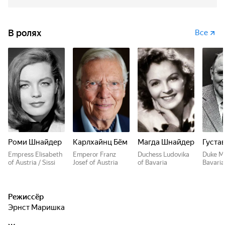
В ролях
Все
Роми Шнайдер
Карлхайнц Бём
Магда Шнайдер
Густа
Empress Elisabeth
Emperor Franz
Duchess Ludovika
Duke M
of Austria / Sissi
Josef of Austria
of Bavaria
Bavaria
Режиссёр
Эрнст Маришка