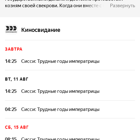
козням своей свекрови. Когда они вместе с графом
Развернуть
Андраши уезжают в Венгрию, чтобы успокоить
взбунтовавшихся дворян, эрцгерцогиня Софи
распространяет слухи об их романе. Дипломатическая
Киносвидание
миссия успешно выполнена, но тяжелая болезнь
вынуждает Елизавету отправиться на лечение в Грецию.
Едва выздоровев, она едет навстречу Францу-Иосифу,
ЗАВТРА
чтобы опровергнуть злые домыслы свекрови и посетить
итальянские владения Австро-Венгрии. Несмотря на
14:25
Сисси: Трудные годы императрицы
недовольство австрийским владычеством, итальянские
вельможи, покоренные благородством Елизаветы,
склоняют головы перед царственной четой...
ВТ, 11 АВГ
14:25
Сисси: Трудные годы императрицы
04:25
Сисси: Трудные годы императрицы
СБ, 15 АВГ
08:15
Сисси: Трудные годы императрицы