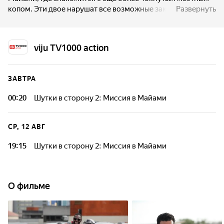
копом. Эти двое нарушат все возможные законы и устроят
Развернуть
настоящий беспредел, чтобы раскрыть глобальную
преступную сеть, опутавшую с виду спокойный и
респектабельный Майами.
viju TV1000 action
ЗАВТРА
00:20
Шутки в сторону 2: Миссия в Майами
СР, 12 АВГ
19:15
Шутки в сторону 2: Миссия в Майами
О фильме