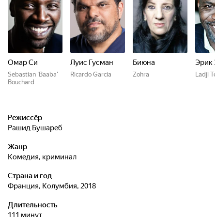
Омар Си
Луис Гусман
Биюна
Эрик 
Sebastian 'Baaba'
Ricardo Garcia
Zohra
Ladji T
Bouchard
Режиссёр
Рашид Бушареб
Жанр
комедия, криминал
Страна и год
Франция, Колумбия, 2018
Длительность
111 минут