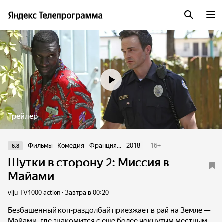
Трейлер
Фильмы
Комедия
Франция...
2018
16
+
6.8
Шутки в сторону 2: Миссия в
Майами
viju TV1000 action · Завтра в 00:20
Безбашенный коп-раздолбай приезжает в рай на Земле —
Майами, где знакомится с еще более чокнутым местным