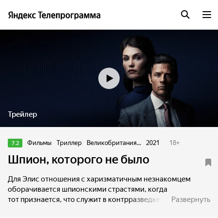
Трейлер
Фильмы
Триллер
Великобритания...
2021
18
+
7.2
Шпион, которого не было
Для Элис отношения с харизматичным незнакомцем
оборачивается шпионскими страстями, когда
тот признается, что служит в контрразведке МИ5. Но это
Развернуть
лишь верхушка айсберга. На самом деле «агент»