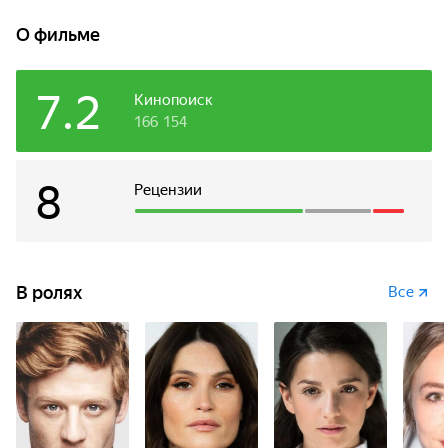
находится в розыске за мошенничество и втянул в свою
паутину сразу нескольких жертв, которые доверили
О фильме
ему не только деньги, но и свои жизни. Теперь обманутая
женщина жаждет восстановить справедливость и спасти
других от его обольстительной лжи.
7.2
Кинопоиск
166 154
8
Рецензии
В ролях
Все