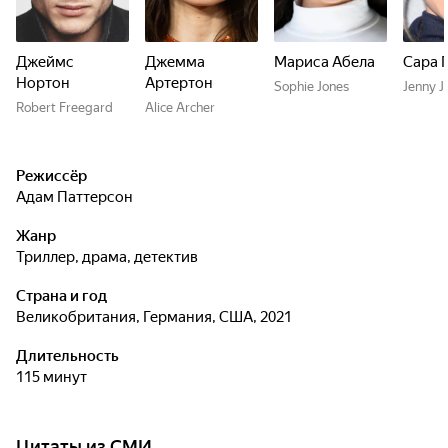
Джеймс
Джемма
Мариса Абела
Сара 
Нортон
Артертон
Sophie Jones
Jenny J
Robert Freegard
Alice Archer
Режиссёр
Адам Паттерсон
Жанр
триллер, драма, детектив
Страна и год
Великобритания, Германия, США, 2021
Длительность
115 минут
Цитаты из СМИ