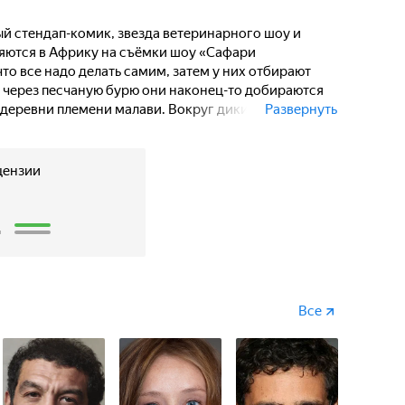
вилизации.
й стендап-комик, звезда ветеринарного шоу и
яются в Африку на съёмки шоу «Сафари
что все надо делать самим, затем у них отбирают
 через песчаную бурю они наконец-то добираются
 деревни племени малави. Вокруг дикие звери
Развернуть
да. К тому же четверо участников должны найти
земцами. Срежиссированное приключение очень
 участники шоу решают сбежать и самостоятельно
цензии
2
Все