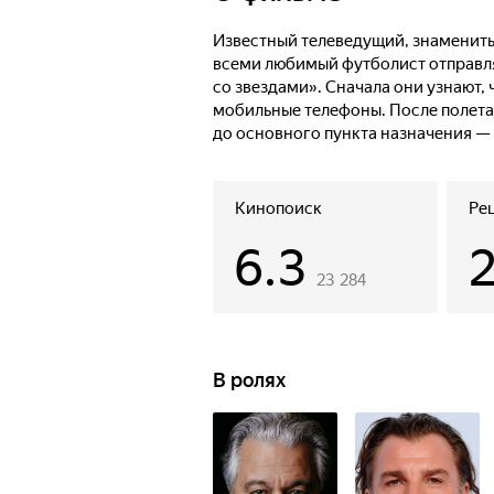
и самостоятельно добраться до ци
Известный телеведущий, знамениты
всеми любимый футболист отправл
со звездами». Сначала они узнают, 
мобильные телефоны. После полета
до основного пункта назначения —
и невероятная первозданная приро
общий язык и между собой, и с ту
быстро выходит из-под контроля —
Кинопоиск
Ре
добраться до цивилизации.
6.3
23 284
В ролях