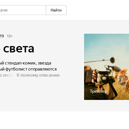
Найти
19
18
+
 света
й стендап-комик, звезда
ый футболист отправляются
о звездами». Сначала
К полному описанию
мим, затем у них отбирают
 через песчаную бурю
Трейлер
овного пункта
ави. Вокруг дикие звери
а. К тому же четверо
ык и между собой, и с
ключение очень быстро
ики шоу решают сбежать