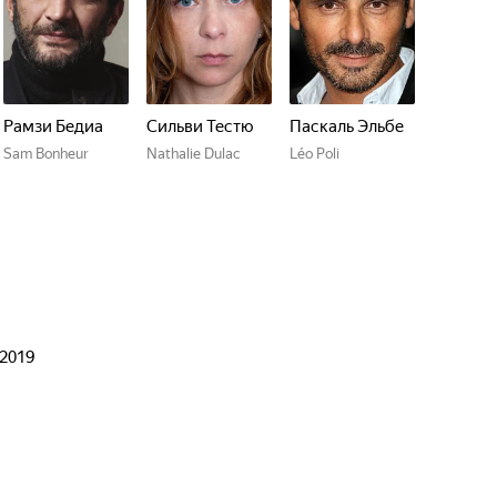
Рамзи Бедиа
Сильви Тестю
Паскаль Эльбе
Sam Bonheur
Nathalie Dulac
Léo Poli
 2019