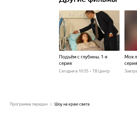
Подъём с глубины. 1-я
Моя л
серия
сери
Сегодня
в 10:55
•
ТВ Центр
Завтр
Программа передач
Шоу на краю света