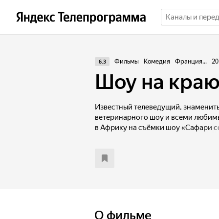
Фильмы
Комедия
Франция...
20
6.3
Шоу на краю
Известный телеведущий, знамениты
ветеринарного шоу и всеми любим
в Африку на съёмки шоу «Сафари с
они узнают, что все надо делать са
мобильные телефоны. После полета
они наконец-то добираются до осн
назначения — деревни племени мал
и невероятная первозданная природ
участников должны найти общий яз
туземцами. Срежиссированное при
выходит из-под контроля — участн
О фильме