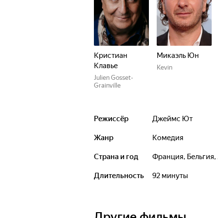
Кристиан
Микаэль Юн
Клавье
Kevin
Julien Gosset-
Grainville
Режиссёр
Джеймс Ют
Жанр
комедия
Страна и год
Франция, Бельгия,
Длительность
92 минуты
Другие фильмы