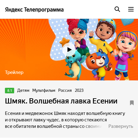
Трейлер
Детям
Мультфильм
Россия
2023
8.1
Шмяк. Волшебная лавка Есении
Есения и медвежонок Шмяк находят волшебную книгу
и открывают лавку чудес, в которую стекаются
все обитатели волшебной страны со своими проблемами
Развернуть
и мечтами. Друзья никому не отказывают в помощи,