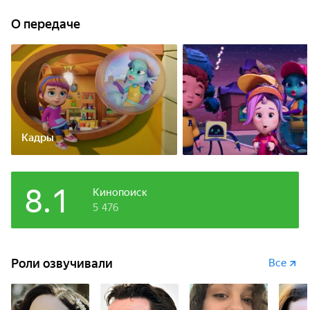
вот только частенько помощь нужна и им самим, ведь
Есения очень рассеянная, а Шмяк — медвежонок
О передаче
с чудинкой.
Кадры
8.1
Кинопоиск
5 476
Роли озвучивали
Все