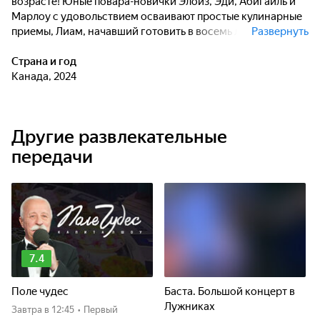
возрасте! Юные повара-новички Элоиз, Эди, Абигайль и
Марлоу с удовольствием осваивают простые кулинарные
приемы, Лиам, начавший готовить в восемь лет, создает
Развернуть
доступные блюда и делится советами профессиональных
поваров, а отец и сын Венделл и Джей-Энтони готовят
Страна и год
свои любимые блюда.
Канада, 2024
Другие развлекательные
передачи
7.4
Поле чудес
Баста. Большой концерт в
Лужниках
Завтра
в 12:45
•
Первый