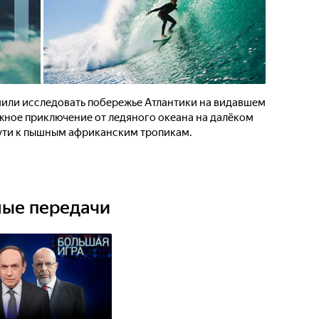
или исследовать побережье Атлантики на видавшем
жное приключение от ледяного океана на далёком
пути к пышным африканским тропикам.
ные передачи