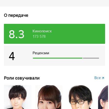
слабую профессию из всех возможных — диктора.
Но парень решает не сидеть сложа руки и намеревается
основать сильнейший клан в стране. Используя
О передаче
ораторский талант, Ноэль начинает собирать под свои
знамёна убийц и героев всех мастей.
8.3
Кинопоиск
173 578
4
Рецензии
Роли озвучивали
Все